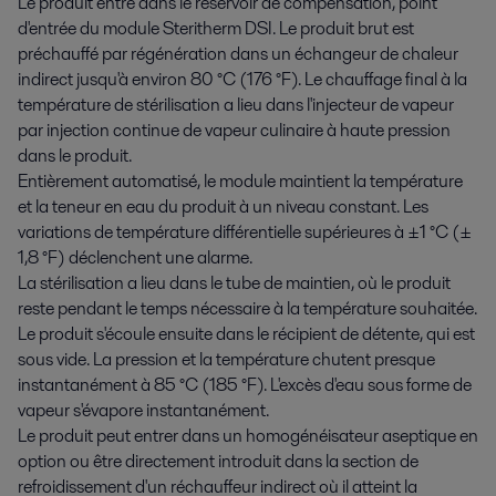
Le produit entre dans le réservoir de compensation, point
d'entrée du module Steritherm DSI. Le produit brut est
préchauffé par régénération dans un échangeur de chaleur
indirect jusqu'à environ 80 °C (176 °F). Le chauffage final à la
température de stérilisation a lieu dans l'injecteur de vapeur
par injection continue de vapeur culinaire à haute pression
dans le produit.
Entièrement automatisé, le module maintient la température
et la teneur en eau du produit à un niveau constant. Les
variations de température différentielle supérieures à ±1 °C (±
1,8 °F) déclenchent une alarme.
La stérilisation a lieu dans le tube de maintien, où le produit
reste pendant le temps nécessaire à la température souhaitée.
Le produit s'écoule ensuite dans le récipient de détente, qui est
sous vide. La pression et la température chutent presque
instantanément à 85 °C (185 °F). L'excès d'eau sous forme de
vapeur s'évapore instantanément.
Le produit peut entrer dans un homogénéisateur aseptique en
option ou être directement introduit dans la section de
refroidissement d'un réchauffeur indirect où il atteint la