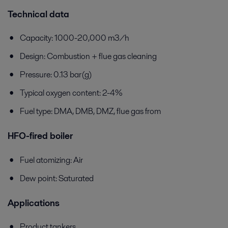
Technical data
Capacity: 1000-20,000 m3/h
Design: Combustion + flue gas cleaning
Pressure: 0.13 bar(g)
Typical oxygen content: 2-4%
Fuel type: DMA, DMB, DMZ, flue gas from
HFO-fired boiler
Fuel atomizing: Air
Dew point: Saturated
Applications
Product tankers