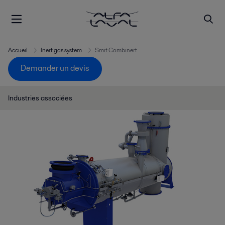
Accueil
Inert gas system
Smit Combinert
Demander un devis
Industries associées