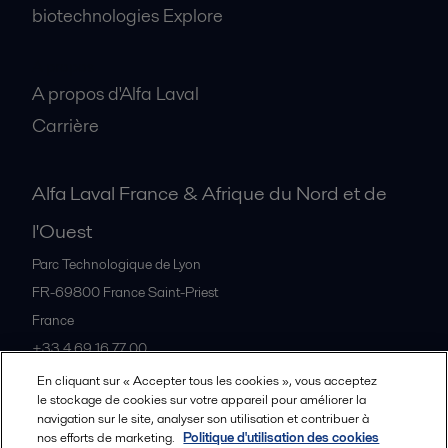
biotechnologies Explore
A propos
A propos d'Alfa Laval
Carrière
Alfa Laval France & Afrique du Nord et de
l'Ouest
Parc Technologique de Lyon
FR-69800
France Saint-Priest
France
+33 4 69 16 77 00
En cliquant sur « Accepter tous les cookies », vous acceptez
le stockage de cookies sur votre appareil pour améliorer la
Tous les bureaux et partenaires
navigation sur le site, analyser son utilisation et contribuer à
nos efforts de marketing.
Politique d'utilisation des cookies