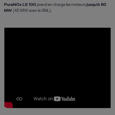
PureNOx LS 100
prend en charge les moteurs
jusqu'à 60
MW
(45 MW avec le GNL).