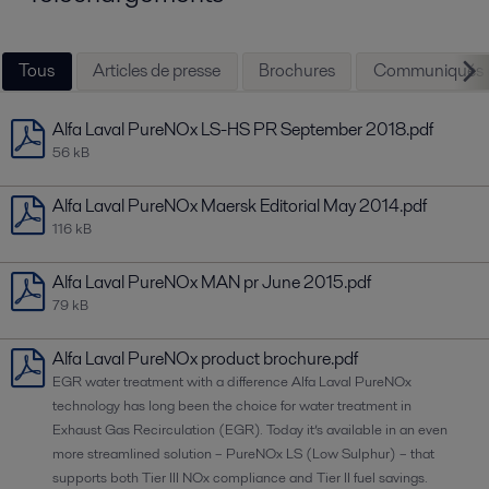
Tous
Articles de presse
Brochures
Communiqués d
Alfa Laval PureNOx LS-HS PR September 2018.pdf
56 kB
Alfa Laval PureNOx Maersk Editorial May 2014.pdf
116 kB
Alfa Laval PureNOx MAN pr June 2015.pdf
79 kB
Alfa Laval PureNOx product brochure.pdf
EGR water treatment with a difference Alfa Laval PureNOx
technology has long been the choice for water treatment in
Exhaust Gas Recirculation (EGR). Today it’s available in an even
more streamlined solution – PureNOx LS (Low Sulphur) – that
supports both Tier III NOx compliance and Tier II fuel savings.