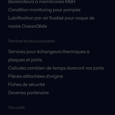
Bioréacteurs à membranes MBR
les produits cosmétiques et de soins corporels nécessite l'expertise des
procédés et une vaste gamme d'équipements hygiéniques.
Condition monitoring pour pompes
Lubrification par air fluidisé pour coque de
navire OceanGlide
Services les plus populaires
Services pour échangeurs thermiques à
plaques et joints
Calculez combien de temps dureront vos joints
Production agroalimentaire
Pièces détachées d'origine
Les produits alimentaires doivent répondre aux attentes des clients. Les
technologies Alfa Laval de transformation y contribuent : goût et texture
Fiches de sécurité
justes, bonne hygiène et faibles coûts opérationnels.
Devenez partenaire
Vos outils