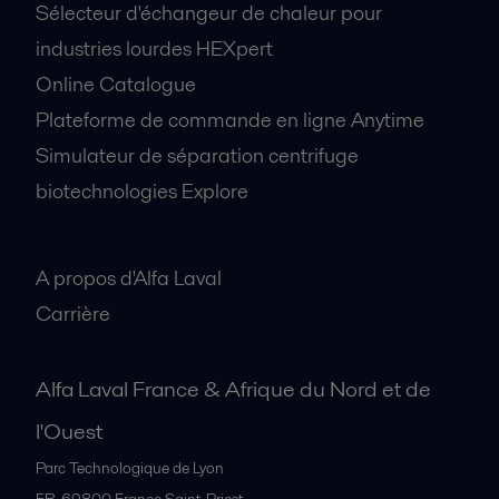
Sélecteur d'échangeur de chaleur pour
industries lourdes HEXpert
Online Catalogue
Plateforme de commande en ligne Anytime
Production laitière
Simulateur de séparation centrifuge
Gamme d'équipements pour la production laitière
biotechnologies Explore
A propos
A propos d'Alfa Laval
Carrière
Alfa Laval France & Afrique du Nord et de
l'Ouest
Produits d'entretien
Parc Technologique de Lyon
La fabrication des produits ménagers nécessite la connaissance des
FR-69800
France Saint-Priest