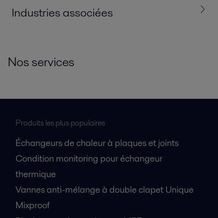
Industries associées
Tous
Agroalimentaire, produits laitiers et boissons
Nos services
Cosmétiques et produits d’entretien
Produits les plus populaires
Échangeurs de chaleur à plaques et joints
Condition monitoring pour échangeur
thermique
Vannes anti-mélange à double clapet Unique
Cosmétiques et soins corporels
Mixproof
La fabrication efficace de formulations extrêmement différentiées pour