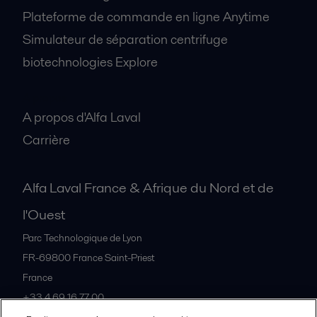
Plateforme de commande en ligne Anytime
Simulateur de séparation centrifuge
biotechnologies Explore
A propos
A propos d'Alfa Laval
Carrière
Alfa Laval France & Afrique du Nord et de
l'Ouest
Parc Technologique de Lyon
FR-69800
France Saint-Priest
France
+33 4 69 16 77 00