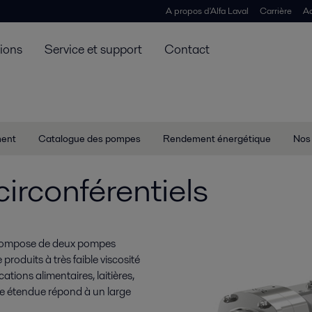
A propos d'Alfa Laval
Carrière
Ac
tions
Service et support
Contact
ment
Catalogue des pompes
Rendement énergétique
Nos
irconférentiels
 compose de deux pompes
roduits à très faible viscosité
ations alimentaires, laitières,
e étendue répond à un large