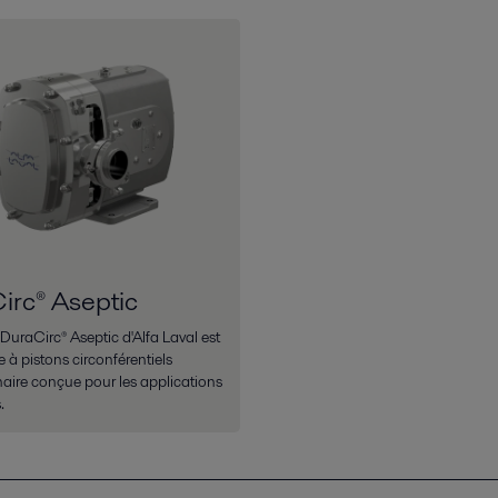
irc® Aseptic
uraCirc® Aseptic d'Alfa Laval est
à pistons circonférentiels
naire conçue pour les applications
.