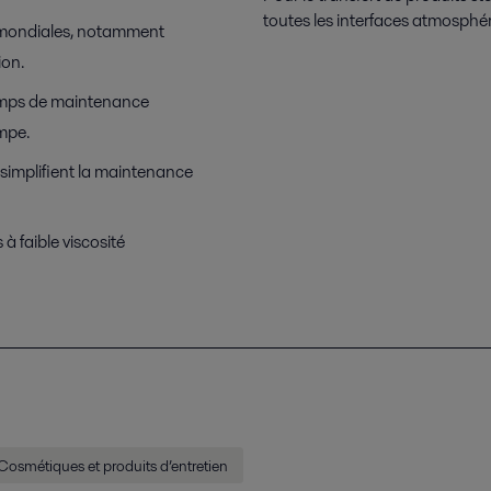
toutes les interfaces atmosphér
 mondiales, notamment
ion.
temps de maintenance
mpe.
r simplifient la maintenance
 faible viscosité
Cosmétiques et produits d’entretien