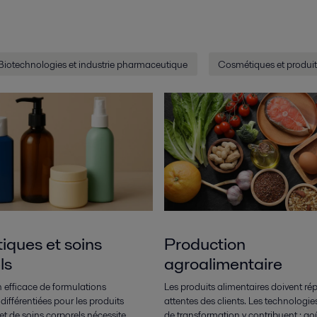
Biotechnologies et industrie pharmaceutique
Cosmétiques et produits
ques et soins
Production
ls
agroalimentaire
n efficace de formulations
Les produits alimentaires doivent r
ifférentiées pour les produits
attentes des clients. Les technologie
t de soins corporels nécessite
de transformation y contribuent : goû