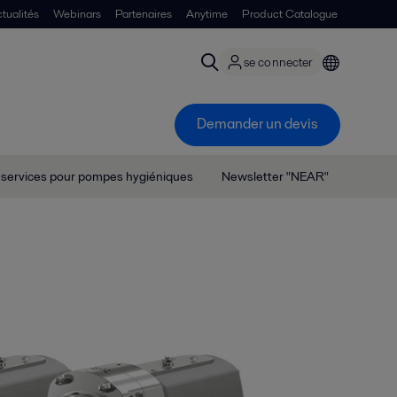
tualités
Webinars
Partenaires
Anytime
Product Catalogue
se connecter
Demander un devis
 services pour pompes hygiéniques
Newsletter "NEAR"