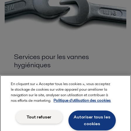
Services pour les vannes
hygiéniques
Prolongez la durée de vie de vos vannes et
En cliquant sur « Accepter tous les cookies », vous acceptez
garantissez la disponibilité continue de vos process
le stockage de cookies sur votre appareil pour améliorer la
hygiéniques. Avec Alfa Laval comme partenaire de
navigation sur le site, analyser son utilisation et contribuer à
service, vous avez accès à notre réseau de service
nos efforts de marketing.
Politique d'utilisation des cookies
mondial et à nos experts quand vous en avez besoin
et à une assistance locale dès que nécessaire. Faites
Tout refuser
Autoriser tous les
confiance à notre large gamme de services pour
cookies
optimiser vos process, à tout moment.