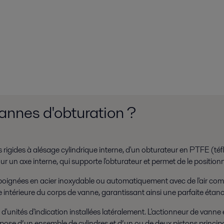
annes d'obturation ?
rigides à alésage cylindrique interne, d'un obturateur en PTFE (téfl
un axe interne, qui supporte l'obturateur et permet de le positionn
ignées en acier inoxydable ou automatiquement avec de l'air com
e intérieure du corps de vanne, garantissant ainsi une parfaite étanc
ités d'indication installées latéralement. L'actionneur de vanne e
pose d’un ensemble de cylindres et d’un ou de deux pistons principau