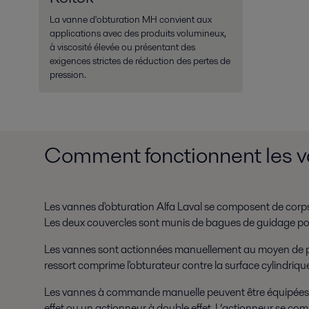
La vanne d'obturation MH convient aux
applications avec des produits volumineux,
à viscosité élevée ou présentant des
exigences strictes de réduction des pertes de
pression.
Comment fonctionnent les v
Les vannes d'obturation Alfa Laval se composent de corps 
Les deux couvercles sont munis de bagues de guidage pour 
Les vannes sont actionnées manuellement au moyen de po
ressort comprime l'obturateur contre la surface cylindriqu
Les vannes à commande manuelle peuvent être équipées d'un
effet ou un actionneur à double effet. L’actionneur se com