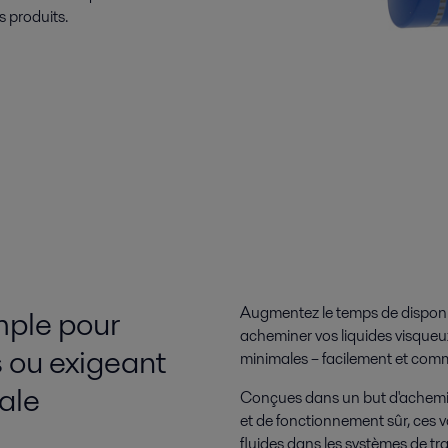
s produits.
mple pour
Augmentez le temps de disponib
acheminer vos liquides visqueu
s ou exigeant
minimales – facilement et co
ale
Conçues dans un but d'achemine
et de fonctionnement sûr, ces 
fluides dans les systèmes de t