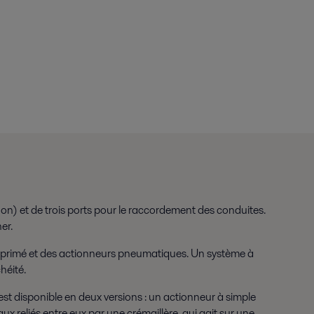
on) et de trois ports pour le raccordement des conduites.
er.
primé et des actionneurs pneumatiques. Un système à
héité.
st disponible en deux versions : un actionneur à simple
x reliés entre eux par une crémaillère, qui agit sur une