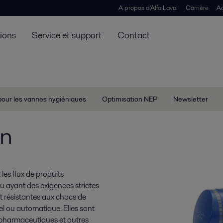
A propos d'Alfa Laval
Carrière
Ac
tions
Service et support
Contact
pour les vannes hygiéniques
Optimisation NEP
Newsletter
on
les flux de produits
u ayant des exigences strictes
t résistantes aux chocs de
l ou automatique. Elles sont
 pharmaceutiques et autres