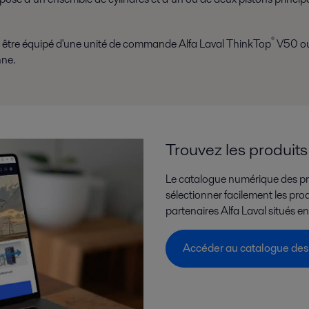
®
 être équipé d'une unité de commande Alfa Laval ThinkTop
V50 ou 
nne.
Trouvez les produit
Le catalogue numérique des pro
sélectionner facilement les pr
partenaires Alfa Laval situés e
Accéder au catalogue des 