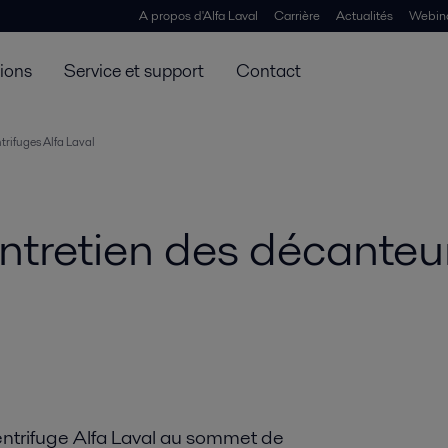
A propos d'Alfa Laval
Carrière
Actualités
Webin
tions
Service et support
Contact
trifuges Alfa Laval
entretien des décanteu
entrifuge Alfa Laval au sommet de