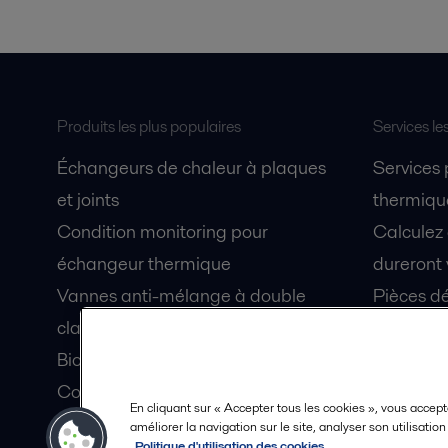
Produits les plus populaires
Services le
Échangeurs de chaleur à plaques
Services
et joints
thermique
Condition monitoring pour
Calculez
échangeur thermique
dureront 
Vannes anti-mélange à double
Pièces dé
clapet Unique Mixproof
Fiches de
Bioréacteurs à membranes MBR
Devenez 
Condition monitoring pour pompes
En cliquant sur « Accepter tous les cookies », vous accept
Lubrification par air fluidisé pour
améliorer la navigation sur le site, analyser son utilisatio
Politique d'utilisation des cookies