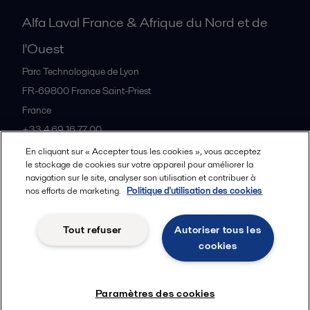
Alfa Laval France & Afrique du Nord et de
l'Ouest
Parc Technologique de Lyon
FR-69800
France Saint-Priest
France
+33 4 69 16 77 00
En cliquant sur « Accepter tous les cookies », vous acceptez
le stockage de cookies sur votre appareil pour améliorer la
Tous les bureaux et partenaires
navigation sur le site, analyser son utilisation et contribuer à
nos efforts de marketing.
Politique d'utilisation des cookies
Tout refuser
Autoriser tous les
Cookies policy
Legal terms and conditions
cookies
Suivre
Paramètres des cookies
© 2015-2026, ALFA LAVAL