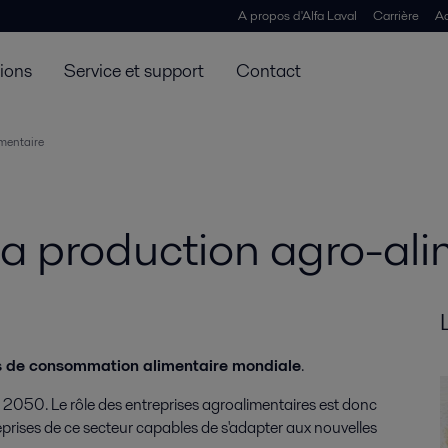
A propos d'Alfa Laval
Carrière
Ac
tions
Service et support
Contact
imentaire
la production agro-ali
 de consommation alimentaire mondiale
.
ci 2050. Le rôle des entreprises agroalimentaires est donc
eprises de ce secteur capables de s'adapter aux nouvelles