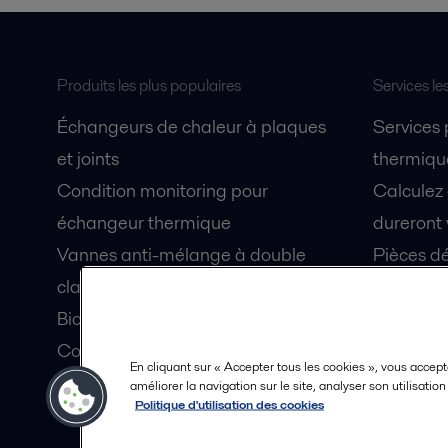
Produits les plus populaires
Services le
Échangeurs de chaleur à plaques
Services
et joints
thermique
Condition monitoring pour
Calculez
échangeur thermique
dureront 
Vannes anti-mélange à double
Pièces dé
clapet Unique Mixproof
Fiches de
Bioréacteurs à membranes MBR
Devenez 
Condition monitoring pour pompes
En cliquant sur « Accepter tous les cookies », vous accept
Lubrification par air fluidisé pour
améliorer la navigation sur le site, analyser son utilisatio
Politique d'utilisation des cookies
coque de navire OceanGlide