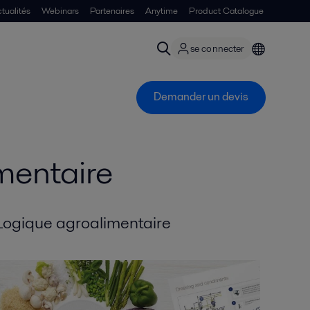
tualités
Webinars
Partenaires
Anytime
Product Catalogue
se connecter
Demander un devis
mentaire
Logique agroalimentaire