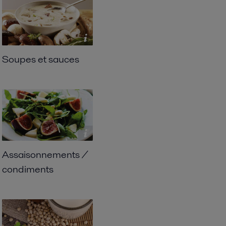
Soupes et sauces
Assaisonnements /
condiments