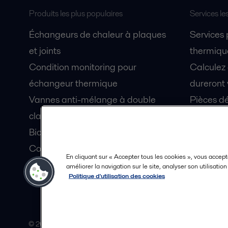
Produits les plus populaires
Services le
Échangeurs de chaleur à plaques
Services
et joints
thermique
Condition monitoring pour
Calculez
échangeur thermique
dureront 
Vannes anti-mélange à double
Pièces dé
clapet Unique Mixproof
Fiches de
Bioréacteurs à membranes MBR
Devenez 
Condition monitoring pour pompes
En cliquant sur « Accepter tous les cookies », vous accept
Lubrification par air fluidisé pour
améliorer la navigation sur le site, analyser son utilisatio
Politique d'utilisation des cookies
coque de navire OceanGlide
© 2015-2026, ALFA LAVAL