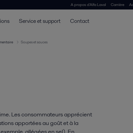
A propos d'Alfa Laval
Carrière
Ac
tions
Service et support
Contact
imentaire
Soupes et sauces
 prime. Les consommateurs apprécient
ations apportées au goût et à la
r exemple, allégées en sel). En