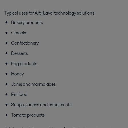
Typical uses for Alfa Laval technology solutions
Bakery products
Cereals
Confectionery
Desserts
Egg products
Honey
Jams and marmalades
Pet food
Soups, sauces and condiments
Tomato products