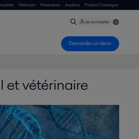
tualités
Webinars
Partenaires
Anytime
Product Catalogue
se connecter
Demander un devis
et vétérinaire