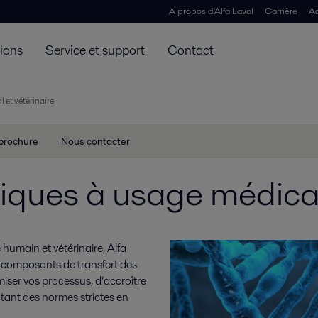
A propos d'Alfa Laval
Carrière
Ac
tions
Service et support
Contact
 et vétérinaire
 brochure
Nous contacter
iques à usage médical 
umain et vétérinaire, Alfa
 composants de transfert des
iser vos processus, d’accroître
ctant des normes strictes en