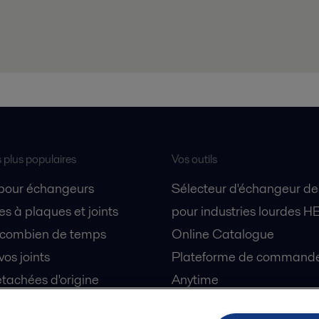
s plus populaires
Vos outils
 pour échangeurs
Sélecteur d'échangeur de
s à plaques et joints
pour industries lourdes H
 combien de temps
Online Catalogue
vos joints
Plateforme de commande 
tachées d'origine
Anytime
 sécurité
Simulateur de séparation