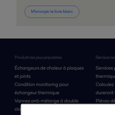
M'envoyer le livre blanc
Produits les plus populaires
Services le
Échangeurs de chaleur à plaques
Services
et joints
thermique
Condition monitoring pour
Calculez
échangeur thermique
dureront 
Vannes anti-mélange à double
Pièces dé
clapet Unique Mixproof
Fiches de