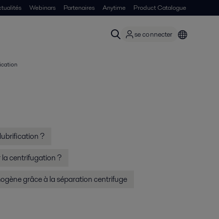
tualités
Webinars
Partenaires
Anytime
Product Catalogue
se connecter
fication
 lubrification ?
r la centrifugation ?
mogène grâce à la séparation centrifuge