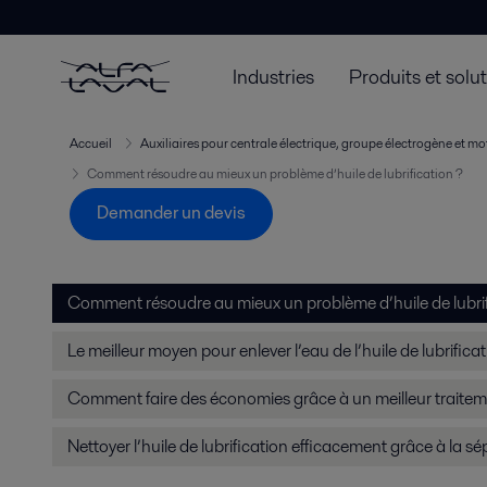
Industries
Produits et solu
Accueil
Auxiliaires pour centrale électrique, groupe électrogène et mo
Comment résoudre au mieux un problème d’huile de lubrification ?
Demander un devis
Comment résoudre au mieux un problème d’huile de lubrif
Le meilleur moyen pour enlever l’eau de l’huile de lubrifica
Comment faire des économies grâce à un meilleur traitement
Nettoyer l’huile de lubrification efficacement grâce à la s