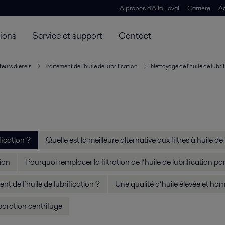
A propos d'Alfa Laval
Carrière
Ac
tions
Service et support
Contact
teurs diesels
Traitement de l'huile de lubrification
Nettoyage de l'huile de lubri
ication ?
Quelle est la meilleure alternative aux filtres à huile de
tion
Pourquoi remplacer la filtration de l’huile de lubrification pa
 de l’huile de lubrification ?
Une qualité d’huile élevée et ho
éparation centrifuge