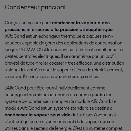
Condenseur principal
Conçu sur mesure pour
condenser la vapeur à des
pressions inférieures à la pression atmosphérique
,
l'AlfaCond est un échangeur thermique à plaques semi-
soudées capable de gérer des applications de condensation
jusqu'à 20 MW. C'est le condenseur principal parfait pour les
petites centrales électriques. Il se caractérise par un profil
breveté de type « roller coaster » très efficace, une distribution
unique des entrées pour la vapeur et l'eau de refroidissement,
ainsi que l'élimination des gaz inertes aux sorties.
L'AlfaCond peut être fourni individuellement comme
échangeur thermique autonome ou comme partie d'un
système de condenseur complet : le module AlfaCond. Le
module AlfaCond est un système standardisé destiné à
condenser la vapeur sous vide
de turbines à vapeur et
d'autres équipements consommant de la vapeur qui sont
utilisés dans le secteur de l'énergie. C'est un système complet