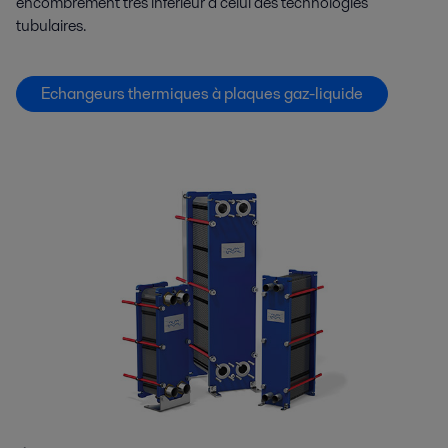
encombrement très inférieur à celui des technologies
tubulaires.
Echangeurs thermiques à plaques gaz-liquide