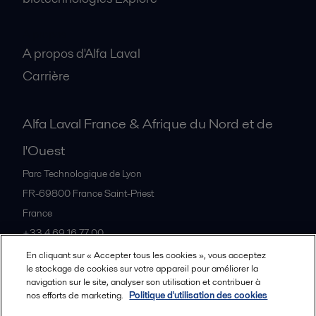
A propos
A propos d'Alfa Laval
Carrière
Alfa Laval France & Afrique du Nord et de
l'Ouest
Parc Technologique de Lyon
FR-69800
France Saint-Priest
France
+33 4 69 16 77 00
En cliquant sur « Accepter tous les cookies », vous acceptez
le stockage de cookies sur votre appareil pour améliorer la
Tous les bureaux et partenaires
navigation sur le site, analyser son utilisation et contribuer à
nos efforts de marketing.
Politique d'utilisation des cookies