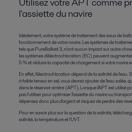
Utilisez votre APT comme pr
l'assiette du navire
Idéalement, votre système de traitement des eaux de ballas
fonctionnement de votre navire. Les systèmes de traitemen
tels que PureBallast 3, n'ont aucun impact sur autre chose
les systèmes d'électrochloration (EC) peuvent augmenter
5 % et réduire la capacité de chargement si votre navire es
En effet, l'électrochloration dépend de la salinité de l'eau
à faible teneur en sel, vous devrez ajouter de l'eau salée,
dans le réservoir arrière (APT). Lorsque l'APT est utilisé 
pas l'utiliser pour optimiser l'assiette du navire ou trans
dépensez donc plus d'argent et risquez de perdre des reve
Pour en savoir plus sur la question de la salinité, télécharg
salinité, la température et l'UVT.