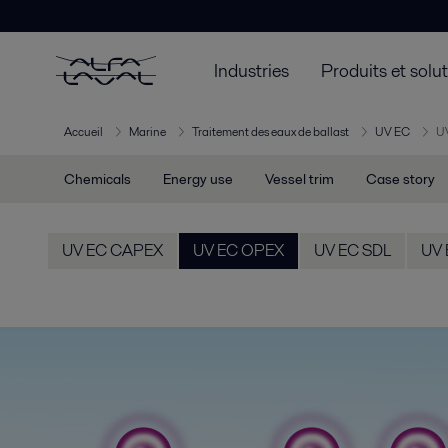
Industries
Produits et solu
Accueil
Marine
Traitement des eaux de ballast
UV EC
U
Chemicals
Energy use
Vessel trim
Case story
UV EC CAPEX
UV EC OPEX
UV EC SDL
UV 