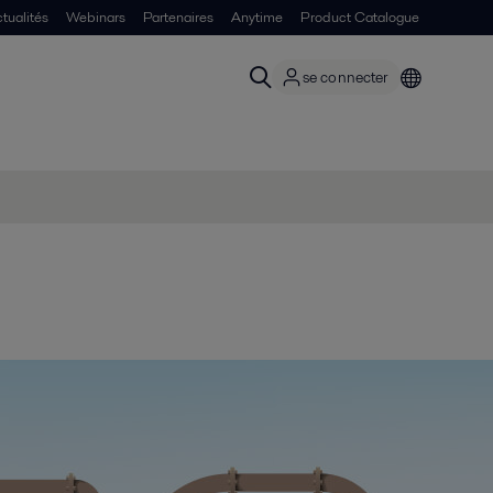
tualités
Webinars
Partenaires
Anytime
Product Catalogue
se connecter