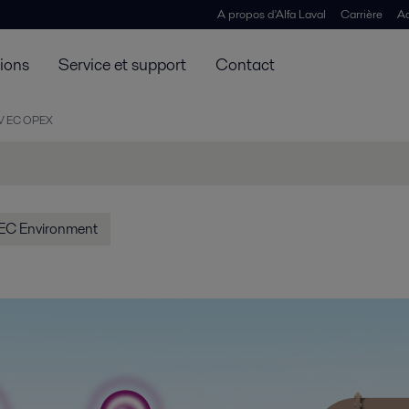
A propos d'Alfa Laval
Carrière
Ac
tions
Service et support
Contact
V EC OPEX
EC Environment