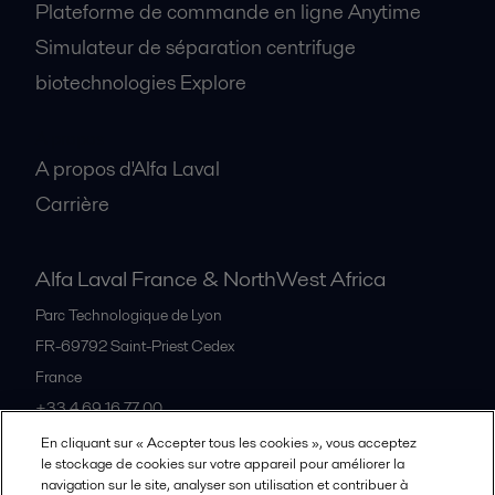
Plateforme de commande en ligne Anytime
Simulateur de séparation centrifuge
biotechnologies Explore
A propos
A propos d'Alfa Laval
Carrière
Alfa Laval France & NorthWest Africa
Parc Technologique de Lyon
FR-69792
Saint-Priest Cedex
France
+33 4 69 16 77 00
En cliquant sur « Accepter tous les cookies », vous acceptez
le stockage de cookies sur votre appareil pour améliorer la
Tous les bureaux et partenaires
navigation sur le site, analyser son utilisation et contribuer à