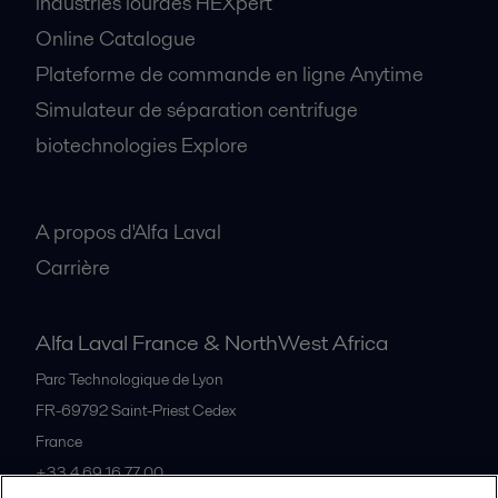
industries lourdes HEXpert
Online Catalogue
Plateforme de commande en ligne Anytime
Simulateur de séparation centrifuge
biotechnologies Explore
A propos
A propos d'Alfa Laval
Carrière
Alfa Laval France & NorthWest Africa
Parc Technologique de Lyon
FR-69792
Saint-Priest Cedex
France
+33 4 69 16 77 00