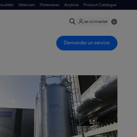
tualités
Webinars
Partenaires
Anytime
Product Catalogue
se connecter
Demander un service