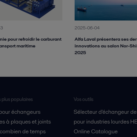
23
2025-06-04
ie pour refroidir le carburant
Alfa Laval présentera ses de
ansport maritime
innovations au salon Nor-Sh
2025
s plus populaires
Vos outils
 pour échangeurs
Sélecteur d'échangeur de
s à plaques et joints
pour industries lourdes H
 combien de temps
Online Catalogue