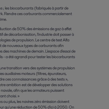
; les biocarburants (fabriqués à partir de 
ark. Rendre ces carburants commercialement 
time.
duction de 50% des émissions de gaz à effet
tif de décarbonisation, l'industrie doit passer à
ogies de propulsion. Le centre de test Alfa
st de nouveaux types de carburants afin
es des machines de demain. L'espace d'essai de
s - a été agrandi pour tester les biocarburants
une transition vers des systèmes de propulsion
s auxiliaires moteurs (filtres, épurateurs,
ndre ces connaissances grâce à des tests »,
Notre ambition est de développer des solutions
e navale, afin que les armateurs puissent
ant choisi. »
s ou plus, les navires zéro émission doivent
our qu'une réduction de 50% d'ici à 2050. On