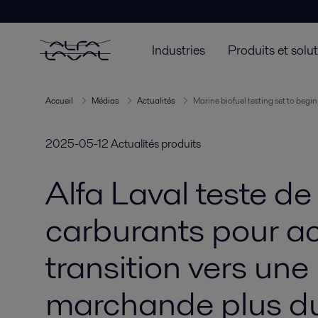
Industries
Produits et solu
Accueil
Médias
Actualités
Marine biofuel testing set to begin
2025-05-12
Actualités produits
Alfa Laval teste d
carburants pour a
transition vers une
marchande plus d