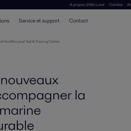
A propos d'Alfa Laval
Carrière
Ac
tions
Service et support
Contact
 at the Alfa Laval Test & Training Centre
e nouveaux
ccompagner la
 marine
urable