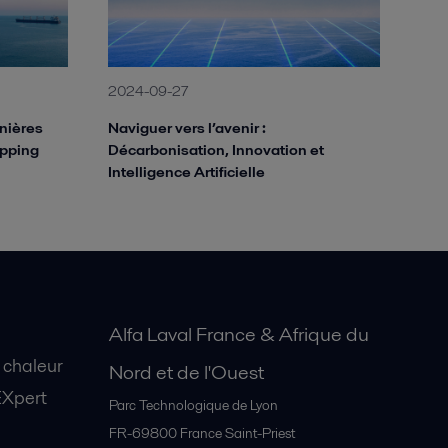
2024-09-27
rnières
Naviguer vers l’avenir :
ipping
Décarbonisation, Innovation et
Intelligence Artificielle
Alfa Laval France & Afrique du
 chaleur
Nord et de l'Ouest
EXpert
Parc Technologique de Lyon
FR-69800
France Saint-Priest