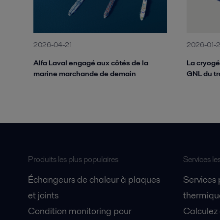
2026-04-21
2026-01-
Alfa Laval engagé aux côtés de la
La cryogén
marine marchande de demain
GNL du tr
Produits les plus populaires
Services le
Échangeurs de chaleur à plaques
Services
et joints
thermique
Condition monitoring pour
Calculez