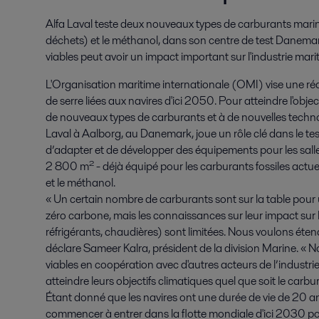
Alfa Laval teste deux nouveaux types de carburants marins 
déchets) et le méthanol, dans son centre de test Danem
viables peut avoir un impact important sur l'industrie mari
L'Organisation maritime internationale (OMI) vise une ré
de serre liées aux navires d'ici 2050. Pour atteindre l'objec
de nouveaux types de carburants et à de nouvelles technol
Laval à Aalborg, au Danemark, joue un rôle clé dans le te
d’adapter et de développer des équipements pour les sall
2 800 m² - déjà équipé pour les carburants fossiles actuel
et le méthanol.
« Un certain nombre de carburants sont sur la table pour 
zéro carbone, mais les connaissances sur leur impact sur le
réfrigérants, chaudières) sont limitées. Nous voulons éte
déclare Sameer Kalra, président de la division Marine. « 
viables en coopération avec d'autres acteurs de l’industri
atteindre leurs objectifs climatiques quel que soit le carbur
Étant donné que les navires ont une durée de vie de 20 an
commencer à entrer dans la flotte mondiale d'ici 2030 p