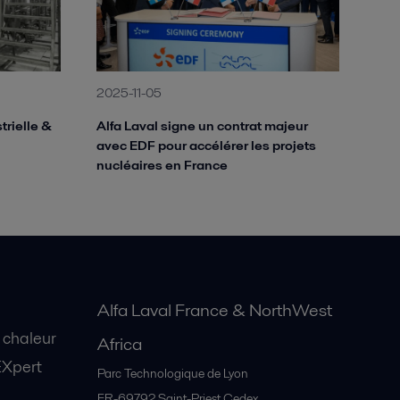
2025-11-05
rielle &
Alfa Laval signe un contrat majeur
avec EDF pour accélérer les projets
nucléaires en France
Alfa Laval France & NorthWest
 chaleur
Africa
EXpert
Parc Technologique de Lyon
FR-69792
Saint-Priest Cedex