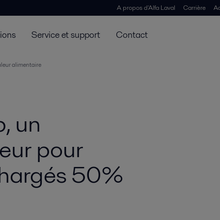
A propos d'Alfa Laval
Carrière
Ac
tions
Service et support
Contact
eur alimentaire
, un
eur pour
 chargés 50%