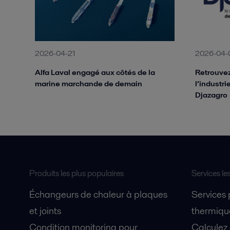
2026-04-21
2026-04-
Alfa Laval engagé aux côtés de la
Retrouvez
marine marchande de demain
l’industr
Djazagro
Produits les plus populaires
Services le
Échangeurs de chaleur à plaques
Services
et joints
thermique
Condition monitoring pour
Calculez