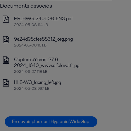
Documents associés
PR_HWG_240508_ENG.pdf
2024-05-08 114 kB
9e24d98cfee88312_org.png
2024-05-08 16 kB
Capture d’écran_27-6-
2024_1640_www.alfalaval.fr.jpg
2024-06-27 118 kB
HL8-WG_facing_left.jpg
2024-05-08 997 kB
En savoir plus sur l'Hygienic WideGap