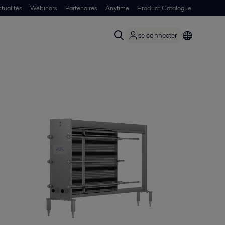
tualités
Webinars
Partenaires
Anytime
Product Catalogue
se connecter