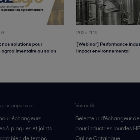
03
2025-11-19
 nos solutions pour
[Webinar] Performance indust
ie agroalimentaire au salon
impact environnemental
s plus populaires
Vos outils
 pour échangeurs
Sélecteur d'échangeur de
s à plaques et joints
pour industries lourdes H
 combien de temps
Online Catalogue