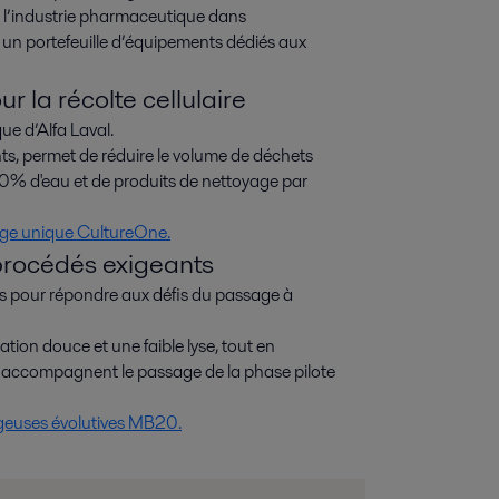
 l’industrie pharmaceutique dans
 un portefeuille d’équipements dédiés aux
r la récolte cellulaire
e d’Alfa Laval.
 permet de réduire le volume de déchets
0% d'eau et de produits de nettoyage par
sage unique CultureOne
.
 procédés exigeants
 pour répondre aux défis du passage à
ion douce et une faible lyse, tout en
lles accompagnent le passage de la phase pilote
geuses évolutives MB20.