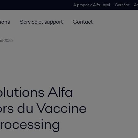
lfa Laval était présent fin septembre au Sanofi Vaccine Analytics 
A propos d'Alfa Laval
Carrière
Ac
tions
Service et support
Contact
mit 2025
lutions Alfa
ors du Vaccine
processing