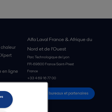
Alfa Laval France & Afrique du
 chaleur
Nord et de l'Ouest
EXpert
Parc Technologique de Lyon
FR-69800
France Saint-Priest
en ligne
France
+33 4 69 16 77 00
Tous les bureaux et partenaires
s Explore
es