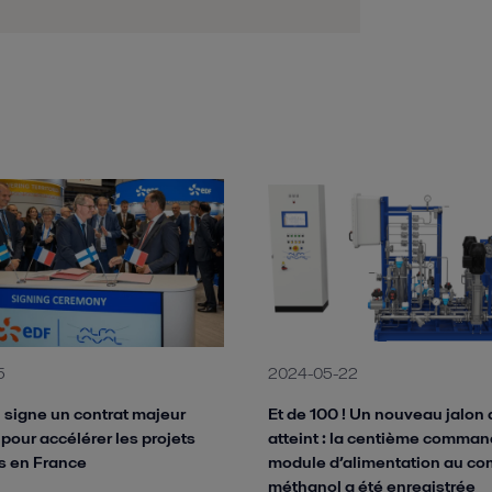
5
2024-05-22
l signe un contrat majeur
Et de 100 ! Un nouveau jalon 
pour accélérer les projets
atteint : la centième comma
s en France
module d’alimentation au co
méthanol a été enregistrée