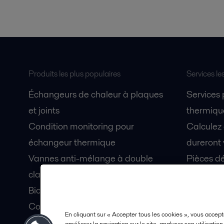
Produits les plus populaires
Services le
Échangeurs de chaleur à plaques
Services
et joints
thermique
Condition monitoring pour
Calculez
échangeur thermique
dureront 
Vannes anti-mélange à double
Pièces dé
clapet Unique Mixproof
Fiches de
Bioréacteurs à membranes MBR
Devenez 
Condition monitoring pour pompes
En cliquant sur « Accepter tous les cookies », vous accept
Lubrification par air fluidisé pour
améliorer la navigation sur le site, analyser son utilisatio