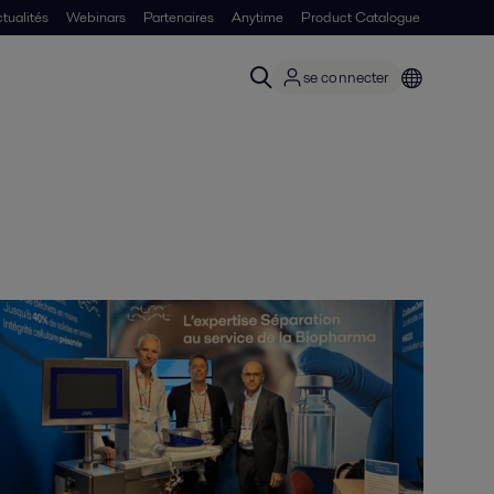
and Bioprocessing Summit à Lyon pour présenter ses solutions de
tualités
Webinars
Partenaires
Anytime
Product Catalogue
se connecter