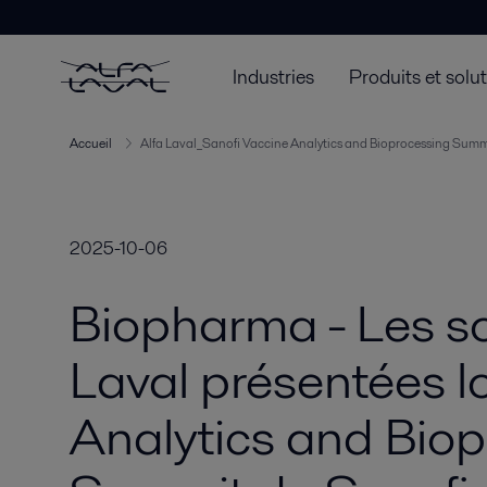
Partenaire de l’industrie pharmaceutique depuis plus de 100 ans, A
séparation.
Industries
Produits et solu
Accueil
Alfa Laval_Sanofi Vaccine Analytics and Bioprocessing Sum
2025-10-06
Biopharma - Les so
Laval présentées l
Analytics and Bio