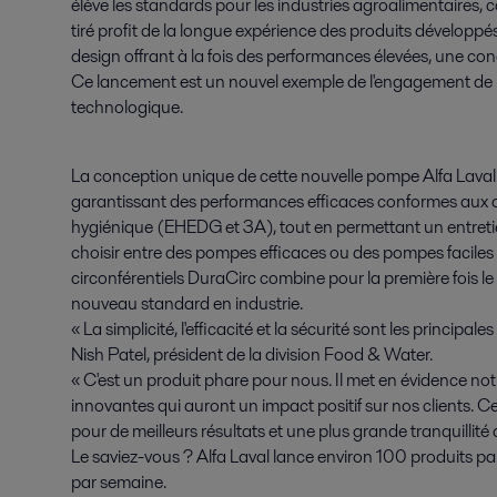
élève les standards pour les industries agroalimentaires, c
tiré profit de la longue expérience des produits développ
design offrant à la fois des performances élevées, une co
Ce lancement est un nouvel exemple de l'engagement de l'e
technologique.
La conception unique de cette nouvelle pompe Alfa Laval es
garantissant des performances efficaces conformes aux
hygiénique (EHEDG et 3A), tout en permettant un entretien
choisir entre des pompes efficaces ou des pompes faciles 
circonférentiels DuraCirc combine pour la première fois l
nouveau standard en industrie.
« La simplicité, l'efficacité et la sécurité sont les principa
Nish Patel, président de la division Food & Water.
« C'est un produit phare pour nous. Il met en évidence n
innovantes qui auront un impact positif sur nos clients. Ce
pour de meilleurs résultats et une plus grande tranquillité d
Le saviez-vous ? Alfa Laval lance environ 100 produits pa
par semaine.