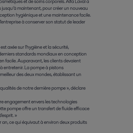
osmétiques et de soins corporels. Alfa Laval a 
és jusqu’à maintenant, pour créer un nouveau 
nception hygiénique et une maintenance facile. 
ntreprise à conserver son statut de leader 
t axée sur l'hygiène et la sécurité,
 derniers standards mondiaux en conception
 facile. Auparavant, les clients devaient
à entretenir. La pompe à pistons
e meilleur des deux mondes, établissant un
les qualités de notre dernière pompe », déclare
otre engagement envers les technologies
tte pompe offre un transfert de fluide efficace
'esprit. »
r an, ce qui équivaut à environ deux produits