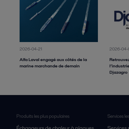
2026-04-21
2026-04-
Alfa Laval engagé aux côtés de la
Retrouvez
marine marchande de demain
l’industr
Djazagro
Produits les plus populaires
Services le
Échangeurs de chaleur à plaques
Services