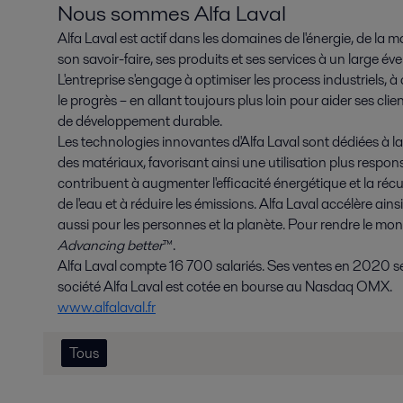
Nous sommes Alfa Laval
Alfa Laval est actif dans les domaines de l'énergie, de la mar
son savoir-faire, ses produits et ses services à un large év
L'entreprise s'engage à optimiser les process industriels, 
le progrès – en allant toujours plus loin pour aider ses clie
de développement durable.
Les technologies innovantes d'Alfa Laval sont dédiées à la p
des matériaux, favorisant ainsi une utilisation plus respon
contribuent à augmenter l'efficacité énergétique et la récu
de l'eau et à réduire les émissions. Alfa Laval accélère ain
aussi pour les personnes et la planète. Pour rendre le mond
Advancing better
™.
Alfa Laval compte 16 700 salariés. Ses ventes en 2020 se 
société Alfa Laval est cotée en bourse au Nasdaq OMX.
www.alfalaval.fr
Tous