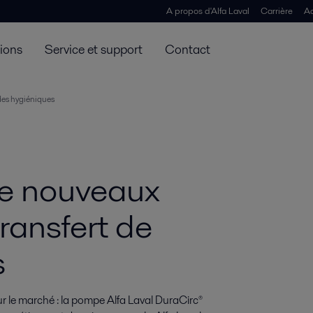
A propos d'Alfa Laval
Carrière
Ac
tions
Service et support
Contact
ides hygiéniques
 de nouveaux
ransfert de
s
r le marché : la pompe Alfa Laval DuraCirc® 