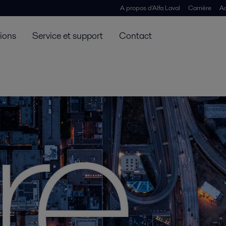
A propos d'Alfa Laval
Carrière
Ac
tions
Service et support
Contact