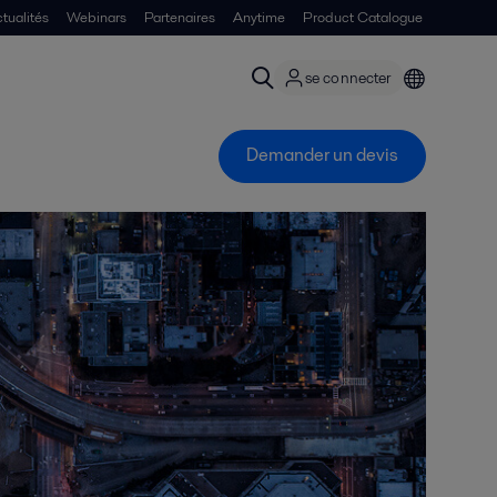
tualités
Webinars
Partenaires
Anytime
Product Catalogue
se connecter
Demander un devis