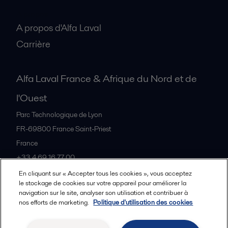
A propos
A propos d'Alfa Laval
Carrière
Alfa Laval France & Afrique du Nord et de
l'Ouest
Parc Technologique de Lyon
FR-69800
France Saint-Priest
France
+33 4 69 16 77 00
En cliquant sur « Accepter tous les cookies », vous acceptez
le stockage de cookies sur votre appareil pour améliorer la
Tous les bureaux et partenaires
navigation sur le site, analyser son utilisation et contribuer à
nos efforts de marketing.
Politique d'utilisation des cookies