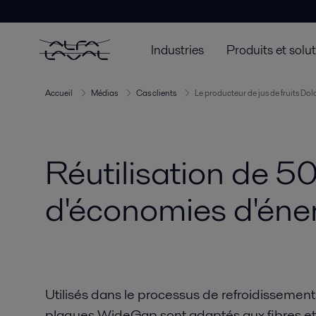
Industries
Produits et solu
Accueil
Médias
Cas clients
Le producteur de jus de fruits Dol
Réutilisation de 
d'économies d'éne
Utilisés dans le processus de refroidissemen
plaques WideGap sont adaptés aux fibres et g