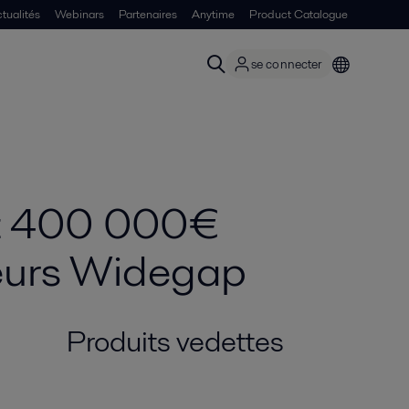
tualités
Webinars
Partenaires
Anytime
Product Catalogue
se connecter
 et 400 000€
geurs Widegap
Produits vedettes