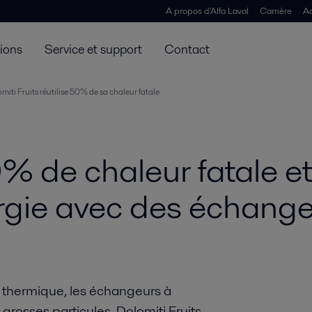
A propos d'Alfa Laval
Carrière
Ac
tions
Service et support
Contact
omiti Fruits réutilise 50% de sa chaleur fatale
50% de chaleur fatale
rgie avec des échan
t thermique, les échangeurs à
rosses particules. Dolomiti Fruits