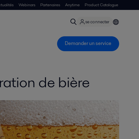
tualités
Webinars
Partenaires
Anytime
Product Catalogue
se connecter
Demander un service
ration de bière