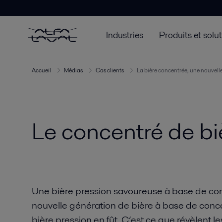
Industries
Produits et solu
Accueil
Médias
Cas clients
La bière concentrée, une nouvell
Le concentré de bi
Une bière pression savoureuse à base de conc
nouvelle génération de bière à base de conce
bière pression en fût. C’est ce que révèlent l