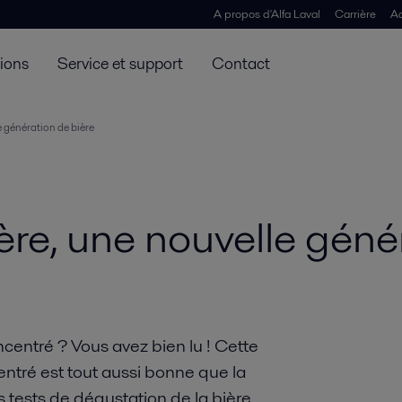
A propos d'Alfa Laval
Carrière
Ac
tions
Service et support
Contact
e génération de bière
ère, une nouvelle géné
entré ? Vous avez bien lu ! Cette
ntré est tout aussi bonne que la
es tests de dégustation de la bière