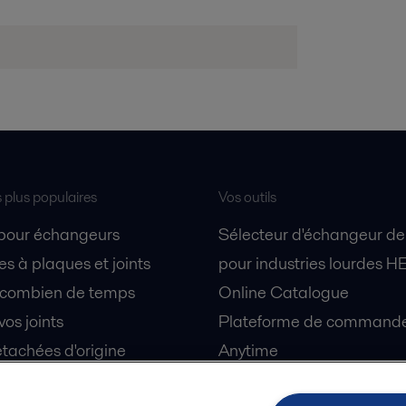
s plus populaires
Vos outils
 pour échangeurs
Sélecteur d'échangeur de
s à plaques et joints
pour industries lourdes H
 combien de temps
Online Catalogue
vos joints
Plateforme de commande 
tachées d'origine
Anytime
 sécurité
Simulateur de séparation