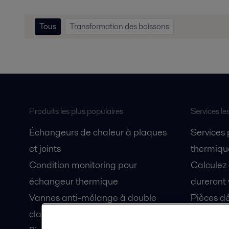
Tous
Transformation des boissons
Produits les plus populaires
Services le
Échangeurs de chaleur à plaques
Services
et joints
thermique
Condition monitoring pour
Calculez
échangeur thermique
dureront 
Vannes anti-mélange à double
Pièces dé
clapet Unique Mixproof
Fiches de