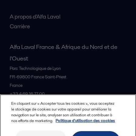
A propos
A propos d'Alfa Laval
Carrière
Alfa Laval France & Afrique du Nord et de
l'Ouest
Parc Technologique de Lyon
FR-69800
France Saint-Priest
France
+33 4 69 16 77 00
En cliquant sur « Accepter tous les cookies », vous acceptez
le stockage de cookies sur votre appareil pour améliorer la
Tous les bureaux et partenaires
navigation sur le site, analyser son utilisation et contribuer à
nos efforts de marketing.
Politique d'utilisation des cookies