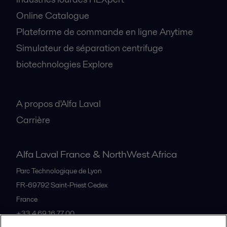
Online Catalogue
Plateforme de commande en ligne Anytime
Simulateur de séparation centrifuge
biotechnologies Explore
A propos
A propos d'Alfa Laval
Carrière
Alfa Laval France & NorthWest Africa
Parc Technologique de Lyon
FR-69792
Saint-Priest Cedex
France
+33 4 69 16 77 00