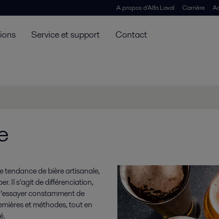
A propos d'Alfa Laval
Carrière
Ac
tions
Service et support
Contact
e
e tendance de bière artisanale,
r. Il s’agit de différenciation,
 d’essayer constamment de
remières et méthodes, tout en
é.