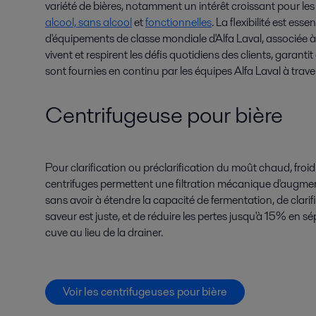
variété de bières, notamment un intérêt croissant pour le
alcool, sans alcool
et
fonctionnelles
. La flexibilité est ess
d'équipements de classe mondiale d'Alfa Laval, associée à
vivent et respirent les défis quotidiens des clients, garanti
sont fournies en continu par les équipes Alfa Laval à trav
Centrifugeuse pour bière
Pour clarification ou préclarification du moût chaud, froi
centrifuges permettent une filtration mécanique d'augme
sans avoir à étendre la capacité de fermentation, de clarifie
saveur est juste, et de réduire les pertes jusqu'à 15% en s
cuve au lieu de la drainer.
Voir les centrifugeuses pour bière