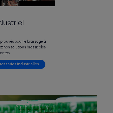
ustriel
rouvés pour le brassage à
z nos solutions brassicoles
vantes.
asseries industrielles