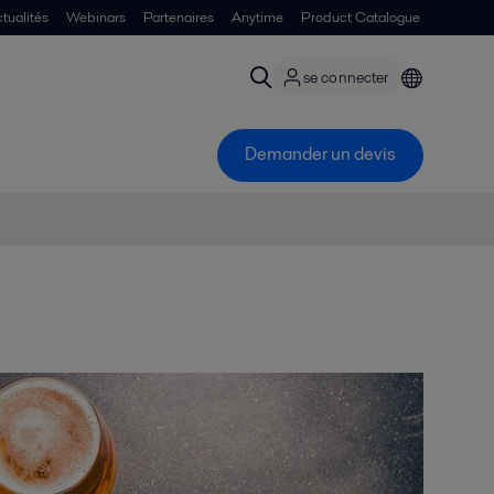
tualités
Webinars
Partenaires
Anytime
Product Catalogue
se connecter
Demander un devis