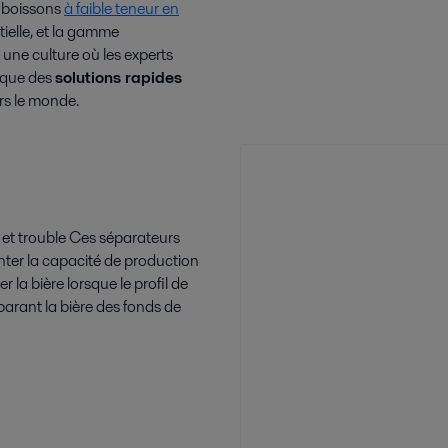
s boissons
à faible teneur en
entielle, et la gamme
 une culture où les experts
t que des
solutions rapides
ers le monde.
d et trouble Ces séparateurs
nter la capacité de production
r la bière lorsque le profil de
éparant la bière des fonds de