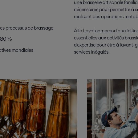
une brasserie artisanale familia
nécessaires pour permettre à se
réalisant des opérations rentabl
es processus de brassage
Alfa Laval comprend que l'effic
essentielles aux activités brassi
t 80 %
d'expertise pour être à l'avant-
atives mondiales
services inégalés.