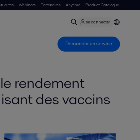
tualités
Webinars
Partenaires
Anytime
Product Catalogue
se connecter
Demander un service
 le rendement
isant des vaccins