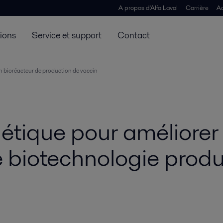
A propos d'Alfa Laval
Carrière
Ac
tions
Service et support
Contact
 bioréacteur de production de vaccin
étique pour améliorer
e biotechnologie produ