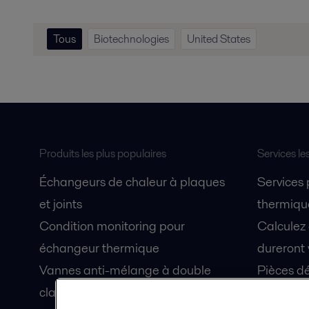
Tous
Biotechnologies
United States
Produits les plus populaires
Services le
Échangeurs de chaleur à plaques
Services
et joints
thermique
Condition monitoring pour
Calculez
échangeur thermique
dureront 
Vannes anti-mélange à double
Pièces dé
clapet Unique Mixproof
Fiches de