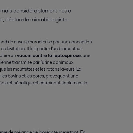
ormais considérablement notre
 déclare le microbiologiste.
 fond de cuve se caractérise par une conception
en lévitation. Il fait partie d'un bioréacteur
oduire un
vaccin contre la leptospirose
, une
ienne transmise par l'urine d'animaux
ue les mouffettes et les ratons laveurs. La
 les bovins et les porcs, provoquant une
nale et hépatique et entraînant finalement la
stème de mélange de bioréacteur existant. En