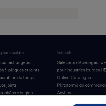
s plus populaires
Vos outils
 pour échangeurs
Sélecteur d'échangeur de
s à plaques et joints
pour industries lourdes H
 combien de temps
Online Catalogue
vos joints
Plateforme de commande 
tachées d'origine
Anytime
 sécurité
Simulateur de séparation