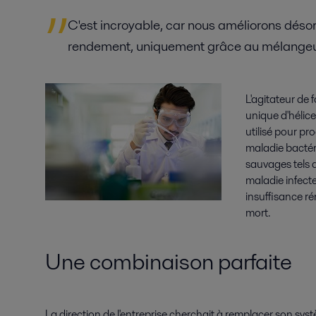
C'est incroyable, car nous améliorons dés
rendement, uniquement grâce au mélangeur,
L'agitateur de
unique d'hélice 
utilisé pour pr
maladie bactér
sauvages tels q
maladie infecte
insuffisance ré
mort.
Une combinaison parfaite
La direction de l'entreprise cherchait à remplacer son sy