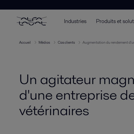
Industries
Produits et solu
Accueil
Médias
Cas clients
Augmentation du rendement d'un
Un agitateur magn
d'une entreprise d
vétérinaires