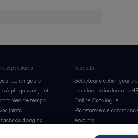
s plus populaires
Vos outils
 pour échangeurs
Sélecteur d'échangeur de
s à plaques et joints
pour industries lourdes H
 combien de temps
Online Catalogue
vos joints
Plateforme de commande 
tachées d'origine
Anytime
 sécurité
Simulateur de séparation