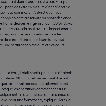
de. Étant donné que le navire sera vital pour
'équipage doit être en mesure d'identifier et de
que nous sommes en Antarctique, il est
echange de dernière minute ou des techniciens
ne Harris, deuxième ingénieur du RSS Sir David
tain niveau, cela peut avoir un impact énorme
ques, ou sur le personnel situé dans les
 de la nourriture et des fournitures, tout
ra une perturbation majeure et des coûts
 à bord, il était crucial pour nous d'obtenir
séparateurs Alfa Laval et même PureBilge ont
is que les connaissances opérationnelles ont
. Lorsque les opérations commencent sur le
quipement - mais aussi les connaissances de
a Laval pour une formation », explique Harris, qui
raiment utile de pouvoir poser des questions,