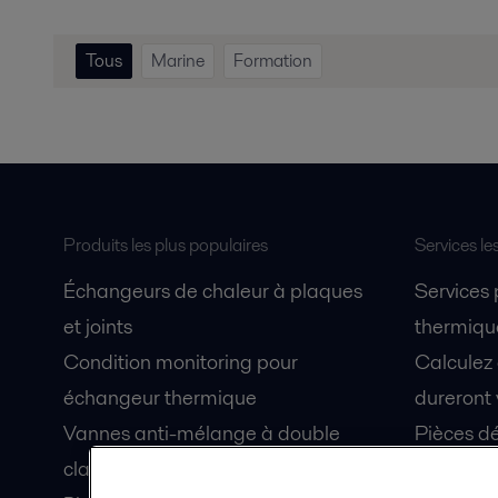
Tous
Marine
Formation
Produits les plus populaires
Services le
Échangeurs de chaleur à plaques
Services
et joints
thermique
Condition monitoring pour
Calculez
échangeur thermique
dureront 
Vannes anti-mélange à double
Pièces dé
clapet Unique Mixproof
Fiches de