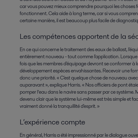
car vous pouvez mieux comprendre pourquoi les choses 
fonctionnent. Cela aide à long terme, car si vous compr
certaine manière, il est beaucoup plus facile de diagnosti
Les compétences apportent de la séc
En ce qui concerne le traitement des eaux de ballast, l'
entièrement nouveau - tout comme l'application. Lorsque le
fois que les membres d'équipage devront se conformer à la
développement espèces envahissantes. Recevoir une form
donc une priorité. « C'est quelque chose de nouveau avec 
auparavant », explique Harris. « Nos officiers de pont étaie
pomper l’eau dans le navire sans passer par ce système. Mai
devenu clair que le système lui-même est très simple et fac
vraiment donné la tranquillité d'esprit. »
L’expérience compte
En général, Harris a été impressionné par le dialogue ouvert