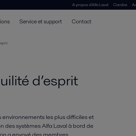
A propos d'Alfa Laval
Carrière
Ac
tions
Service et support
Contact
sprit
lité d’esprit
 environnements les plus difficiles et
ion des systèmes Alfa Laval à bord de
ation a envoyé des membres