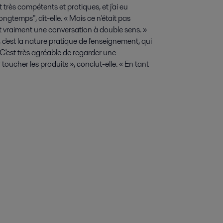
 très compétents et pratiques, et j'ai eu
longtemps", dit-elle. « Mais ce n'était pas
ait vraiment une conversation à double sens. »
 c'est la nature pratique de l'enseignement, qui
« C'est très agréable de regarder une
toucher les produits », conclut-elle. « En tant