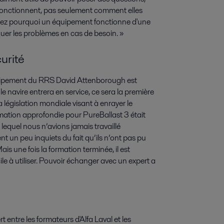
fonctionnent, pas seulement comment elles
enez pourquoi un équipement fonctionne d'une
quer les problèmes en cas de besoin. »
urité
équipement du RRS David Attenborough est
 navire entrera en service, ce sera la première
 législation mondiale visant à enrayer le
ation approfondie pour PureBallast 3 était
lequel nous n’avions jamais travaillé
nt un peu inquiets du fait qu’ils n’ont pas pu
s une fois la formation terminée, il est
ile à utiliser. Pouvoir échanger avec un expert a
 entre les formateurs d'Alfa Laval et les