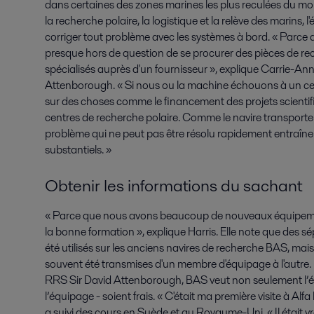
dans certaines des zones marines les plus reculées du mon
la recherche polaire, la logistique et la relève des marins, l
corriger tout problème avec les systèmes à bord. « Parce 
presque hors de question de se procurer des pièces de r
spécialisés auprès d'un fournisseur », explique Carrie-An
Attenborough. « Si nous ou la machine échouons à un cer
sur des choses comme le financement des projets scientifi
centres de recherche polaire. Comme le navire transportera
problème qui ne peut pas être résolu rapidement entraîne
substantiels. »
Obtenir les informations du sachant
« Parce que nous avons beaucoup de nouveaux équipements
la bonne formation », explique Harris. Elle note que des 
été utilisés sur les anciens navires de recherche BAS, ma
souvent été transmises d'un membre d'équipage à l'autre
RRS Sir David Attenborough, BAS veut non seulement l’é
l’équipage - soient frais. « C'était ma première visite à Alf
a suivi des cours en Suède et au Royaume-Uni. « Il était v