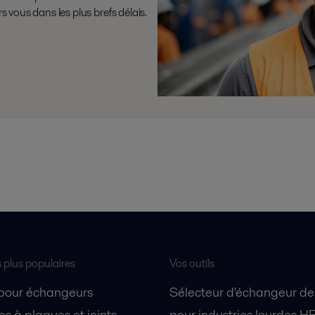
vous dans les plus brefs délais.
s plus populaires
Vos outils
 pour échangeurs
Sélecteur d'échangeur de
s à plaques et joints
pour industries lourdes H