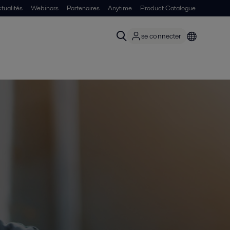
tualités
Webinars
Partenaires
Anytime
Product Catalogue
se connecter