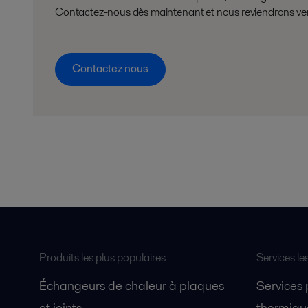
Contactez-nous dès maintenant et nous reviendrons vers 
Contactez nous
Produits les plus populaires
Services le
Échangeurs de chaleur à plaques
Services
et joints
thermique