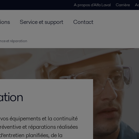
A propos d'Alfa Laval
Carrière
Ac
tions
Service et support
Contact
ce et réparation
ation
vos équipements et la continuité
ventive et réparations réalisées
’entretien planifiées, de la