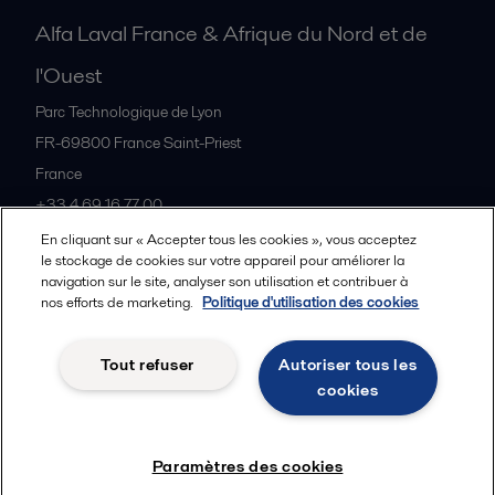
Alfa Laval France & Afrique du Nord et de
l'Ouest
Parc Technologique de Lyon
FR-69800
France Saint-Priest
France
+33 4 69 16 77 00
En cliquant sur « Accepter tous les cookies », vous acceptez
le stockage de cookies sur votre appareil pour améliorer la
Tous les bureaux et partenaires
navigation sur le site, analyser son utilisation et contribuer à
nos efforts de marketing.
Politique d'utilisation des cookies
Tout refuser
Autoriser tous les
Cookies policy
Legal terms and conditions
cookies
Suivre
Paramètres des cookies
© 2015-2026, ALFA LAVAL