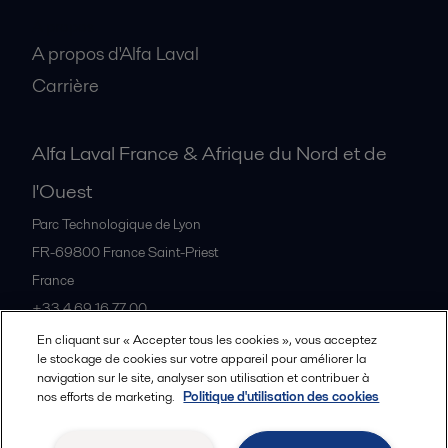
A propos
A propos d'Alfa Laval
Carrière
Alfa Laval France & Afrique du Nord et de
l'Ouest
Parc Technologique de Lyon
FR-69800
France Saint-Priest
France
+33 4 69 16 77 00
En cliquant sur « Accepter tous les cookies », vous acceptez
le stockage de cookies sur votre appareil pour améliorer la
Tous les bureaux et partenaires
navigation sur le site, analyser son utilisation et contribuer à
nos efforts de marketing.
Politique d'utilisation des cookies