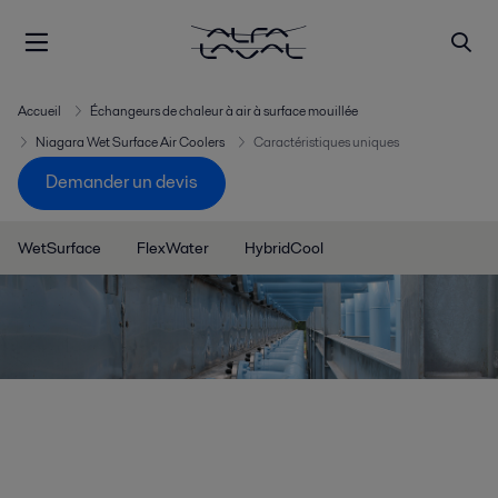
Accueil
Échangeurs de chaleur à air à surface mouillée
Niagara Wet Surface Air Coolers
Caractéristiques uniques
Demander un devis
WetSurface
FlexWater
HybridCool