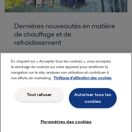
Dernières nouveautés en matière
de chauffage et de
refroidissement
Fort d'une expertise issue de décennies d'expérience
En cliquant sur « Accepter tous les cookies », vous acceptez
en matière d'échange de chaleur, Alfa Laval propose
le stockage de cookies sur votre appareil pour améliorer la
des ressources compétentes pour relever les défis
navigation sur le site, analyser son utilisation et contribuer à
nos efforts de marketing.
Politique d'utilisation des cookies
actuels en matière de chauffage et de
refroidissement. Découvrez des réponses à des
questions complexes sur tous les sujets, de l'efficacité
Tout refuser
Autoriser tous les
énergétique aux réfrigérants naturels, ainsi que des
cookies
outils utiles qui simplifient la recherche de la
technologie adaptée à votre application.
Paramètres des cookies