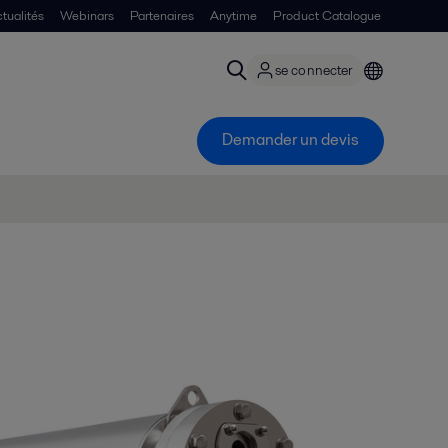
tualités
Webinars
Partenaires
Anytime
Product Catalogue
se connecter
Demander un devis