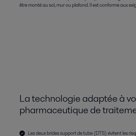
être monté au sol, mur ou plafond. Il est conforme aux e
La technologie adaptée à v
pharmaceutique de traiteme
Les deux brides support de tube (DTS) évitent les ri