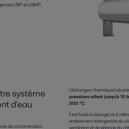
xigences USP et cGMP.
otre système
L'échangeur thermique tubulai
pressions allant jusqu'à 15 
nt d'eau
200 °C
.
Il est facile à vidanger et à nett
entièrement vidangeable du côté
sques de contamination
ventilation et de vidange du côté