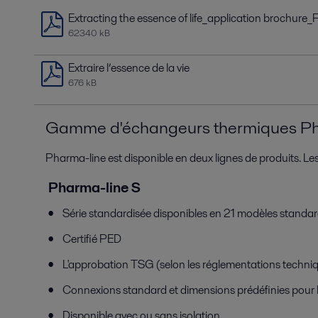
Extracting the essence of life_application brochur
62340 kB
Extraire l’essence de la vie
676 kB
Gamme d'échangeurs thermiques Ph
Pharma-line est disponible en deux lignes de produits. 
Pharma-line S
Série standardisée disponibles en 21 modèles standard
Certifié PED
L'approbation TSG (selon les réglementations techniqu
Connexions standard et dimensions prédéfinies pour 
Disponible avec ou sans isolation.