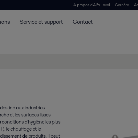
A propos d'Alfa Laval
Carrière
Ac
tions
Service et support
Contact
destiné aux industries
e et les surfaces lisses
 conditions d'hygiène les plus
), le chauffage et le
dissement de produits. Il peut