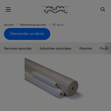
Accueil
Membranes spirales
NF spiral
Demander un devis
Services associés
Industries associées
Gamme
Foncti