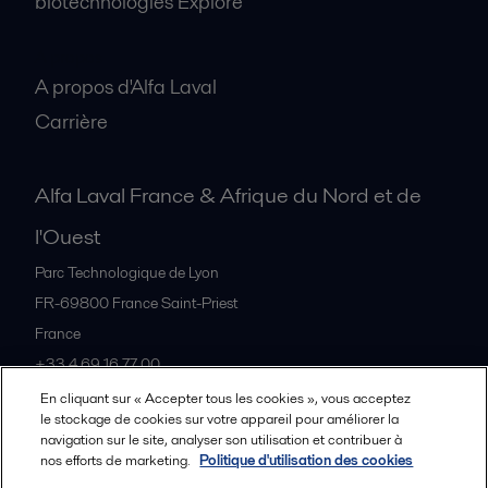
biotechnologies Explore
A propos
A propos d'Alfa Laval
Carrière
Alfa Laval France & Afrique du Nord et de
l'Ouest
Parc Technologique de Lyon
FR-69800
France Saint-Priest
France
+33 4 69 16 77 00
En cliquant sur « Accepter tous les cookies », vous acceptez
le stockage de cookies sur votre appareil pour améliorer la
Tous les bureaux et partenaires
navigation sur le site, analyser son utilisation et contribuer à
nos efforts de marketing.
Politique d'utilisation des cookies