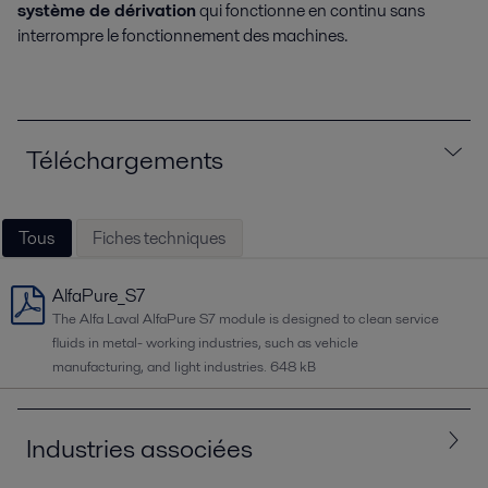
système de dérivation
qui fonctionne en continu sans
interrompre le fonctionnement des machines.
Téléchargements
Tous
Fiches techniques
AlfaPure_S7
The Alfa Laval AlfaPure S7 module is designed to clean service
fluids in metal- working industries, such as vehicle
manufacturing, and light industries.
648 kB
Industries associées