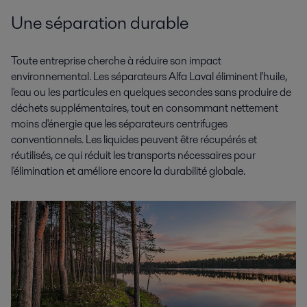
Une séparation durable
Tous
Machines
Produits chimiques
Toute entreprise cherche à réduire son impact
environnemental. Les séparateurs Alfa Laval éliminent l'huile,
l'eau ou les particules en quelques secondes sans produire de
déchets supplémentaires, tout en consommant nettement
moins d'énergie que les séparateurs centrifuges
conventionnels. Les liquides peuvent être récupérés et
réutilisés, ce qui réduit les transports nécessaires pour
l'élimination et améliore encore la durabilité globale.
Énergie hydraulique
Alfa Laval aide ses clients à refroidir, filtrer les huiles hydrauliques et de
lubrification pour obtenir des performances maximum.