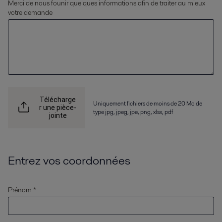
Merci de nous founir quelques informations afin de traiter au mieux
votre demande
Télécharge
Uniquement fichiers de moins de 20 Mo de
r une pièce-
type jpg, jpeg, jpe, png, xlsx, pdf
jointe
Entrez vos coordonnées
Prénom *