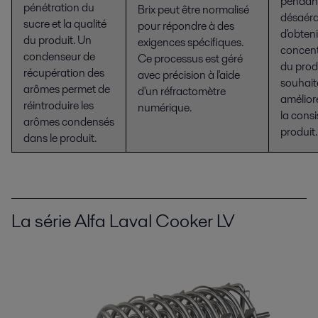
pendant
pénétration du
Brix peut être normalisé
désaéra
sucre et la qualité
pour répondre à des
d'obten
du produit. Un
exigences spécifiques.
concent
condenseur de
Ce processus est géré
du prod
récupération des
avec précision à l'aide
souhaité
arômes permet de
d'un réfractomètre
améliore
réintroduire les
numérique.
la cons
arômes condensés
produit.
dans le produit.
La série Alfa Laval Cooker LV