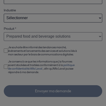
Industrie
Produit
*
Je souhaite être informé des tendances marché,
événements et lancements des services et solutions liés à
mon secteur par le biais de communications digitales.
Je consens à ce que les informations que j'ai fournies
soient stockées et traitées conformément à la
politique
de confidentialité Alfa Laval
, afin qu'Alfa Laval puisse
répondre à ma demande.
Envoyer ma demande