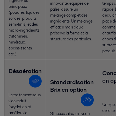
ingrédients
innovante, équipée de
temps d
principaux
pales, assure un
rapide. L
(poudres, liquides,
mélange complet des
d'eau c
solides, produits
ingrédients. Un mélange
place d
semi-finis) et des
efficace mais doux
comme 
micro-ingrédients
préserve la forme et la
chauffag
(vitamines,
structure des particules.
chocs t
minéraux,
surtrai
épaississants,
produit.
etc.).
Désaération
Conc
en o
Standardisation
Brix en option
Le traitement sous
vide réduit
Une ges
l'oxydation et
de la te
améliore la
Si nécessaire, le niveau