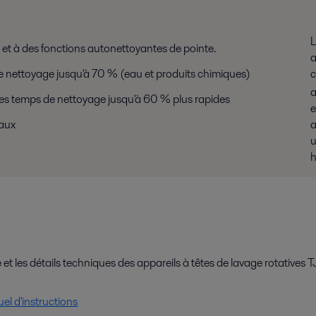
L
 et à des fonctions autonettoyantes de pointe.
a
e nettoyage jusqu'à 70 % (eau et produits chimiques)
c
a
es temps de nettoyage jusqu'à 60 % plus rapides
e
iaux
a
u
h
ité et les détails techniques des appareils à têtes de lavage rotativ
el d'instructions