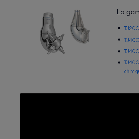
La gam
TJ20G A
TJ40G A
TJ40G H
TJ40G B
chimiqu