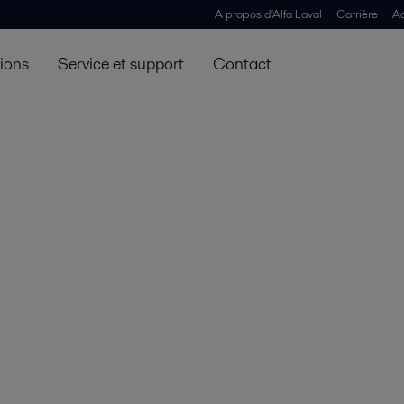
A propos d'Alfa Laval
Carrière
Ac
tions
Service et support
Contact