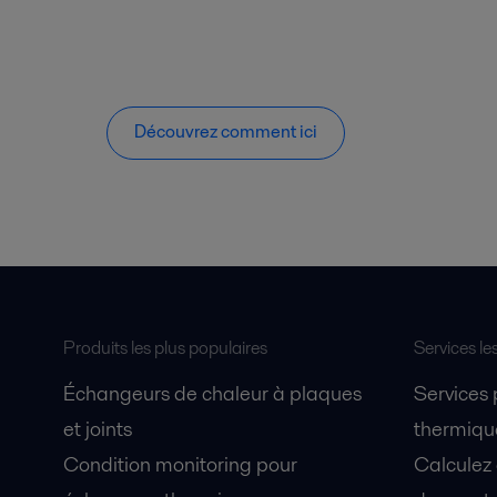
Découvrez comment ici
Produits les plus populaires
Services le
Échangeurs de chaleur à plaques
Services
et joints
thermique
Condition monitoring pour
Calculez