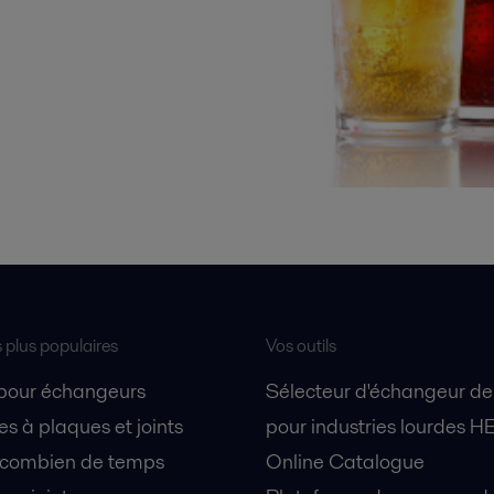
s plus populaires
Vos outils
 pour échangeurs
Sélecteur d'échangeur de
s à plaques et joints
pour industries lourdes H
 combien de temps
Online Catalogue