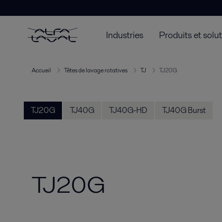
Industries
Produits et solu
Accueil
Têtes de lavage rotatives
TJ
TJ20G
TJ20G
TJ40G
TJ40G-HD
TJ40G Burst
TJ20G