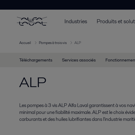
Industries
Produits et solu
Accueil
Pompes à trois vis
ALP
Téléchargements
Services associés
Fonctionnemen
ALP
Les pompes à 3 vis ALP Alfa Laval garantissent à vos navi
minimal pour une fiabilité maximale. ALP est le choix évi
carburants et des huiles lubrifiantes dans l'industrie marit