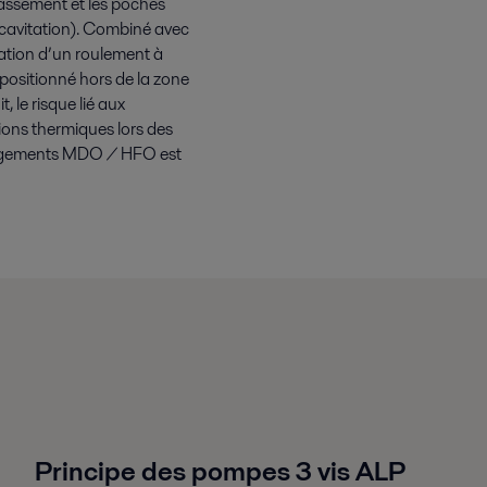
rassement et les poches
 (cavitation). Combiné avec
isation d’un roulement à
, positionné hors de la zone
t, le risque lié aux
ions thermiques lors des
gements MDO / HFO est
Principe des pompes 3 vis ALP