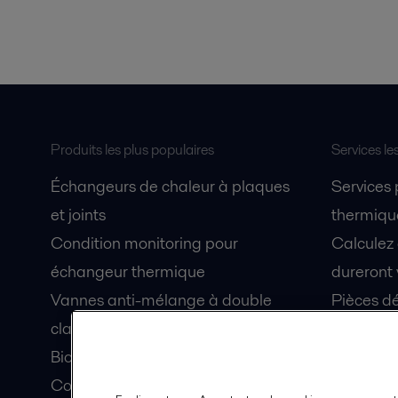
Produits les plus populaires
Services le
Échangeurs de chaleur à plaques
Services
et joints
thermique
Condition monitoring pour
Calculez
échangeur thermique
dureront 
Vannes anti-mélange à double
Pièces dé
clapet Unique Mixproof
Fiches de
Bioréacteurs à membranes MBR
Devenez 
Condition monitoring pour pompes