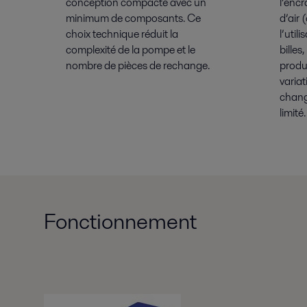
conception compacte avec un
l’enc
minimum de composants. Ce
d’air
choix technique réduit la
l’util
complexité de la pompe et le
billes
nombre de pièces de rechange.
produi
variat
chan
limité.
Fonctionnement