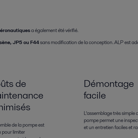
aéronautiques
a également été vérifié.
sène, JP5 ou F44
sans modification de la conception. ALP est adap
ûts de
Démontage
intenance
facile
nimisés
L’assemblage très simple d
pompe permet une inspec
emble de la pompe est
et un entretien faciles et r
 pour limiter