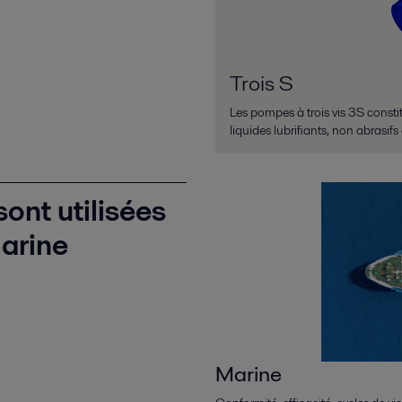
Trois S
Les pompes à trois vis 3S const
liquides lubrifiants, non abrasif
ont utilisées
marine
Marine