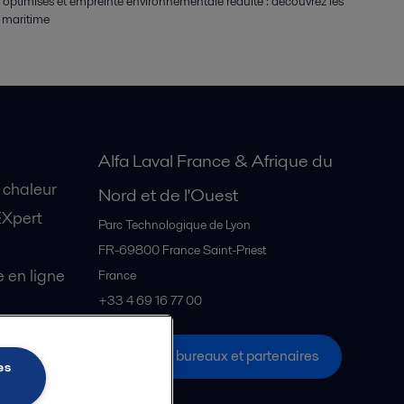
ie optimisés et empreinte environnementale réduite : découvrez les
e maritime
Alfa Laval France & Afrique du
 chaleur
Nord et de l'Ouest
EXpert
Parc Technologique de Lyon
FR-69800
France Saint-Priest
en ligne
France
+33 4 69 16 77 00
Tous les bureaux et partenaires
s Explore
es