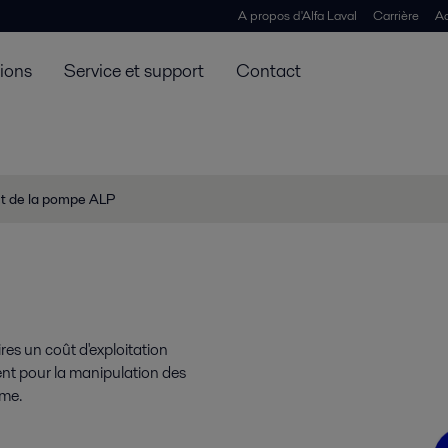
A propos d'Alfa Laval
Carrière
Ac
tions
Service et support
Contact
t de la pompe ALP
res un coût d'exploitation
dent pour la manipulation des
ime.