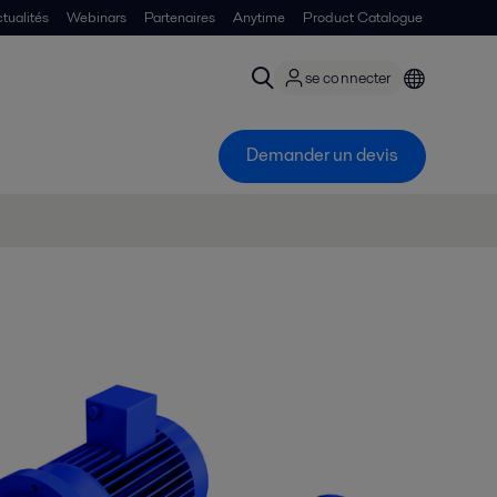
tualités
Webinars
Partenaires
Anytime
Product Catalogue
se connecter
Demander un devis