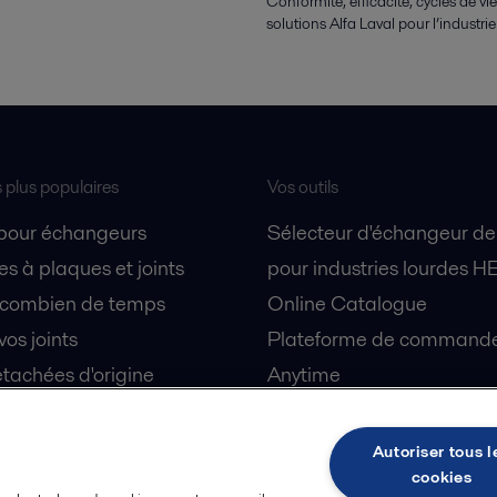
Conformité, efficacité, cycles de v
solutions Alfa Laval pour l’industri
s plus populaires
Vos outils
 pour échangeurs
Sélecteur d'échangeur de
s à plaques et joints
pour industries lourdes H
 combien de temps
Online Catalogue
vos joints
Plateforme de commande 
tachées d'origine
Anytime
 sécurité
Simulateur de séparation
partenaire
centrifuge biotechnologie
Autoriser tous l
cookies