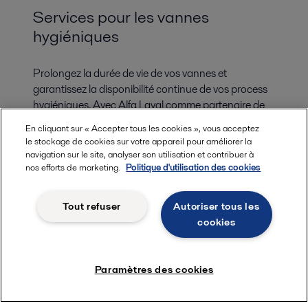
Services pour les vannes
hygiéniques
Prolongez la durée de vie de vos vannes et
garantissez la disponibilité continue de vos process
hygiéniques. Avec Alfa Laval comme partenaire de
service, vous avez accès à notre réseau de service
En cliquant sur « Accepter tous les cookies », vous acceptez
mondial et à nos experts quand vous en avez besoin
le stockage de cookies sur votre appareil pour améliorer la
et à une assistance locale dès que nécessaire. Faites
navigation sur le site, analyser son utilisation et contribuer à
confiance à notre large gamme de services pour
nos efforts de marketing.
Politique d'utilisation des cookies
optimiser vos process, à tout moment.
Tout refuser
Autoriser tous les
cookies
Paramètres des cookies