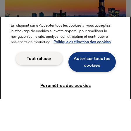
En cliquant sur « Accepter tous les cookies », vous acceptez
le stockage de cookies sur votre appareil pour améliorer la
navigation sur le site, analyser son utilisation et contribuer à
nos efforts de marketing.
Politique d'utilisation des cookies
Tout refuser
Autoriser tous les
Récupérer la chaleur de process
cookies
industriel
Paramètres des cookies
Le procédé de production d'acide sulfurique de la fonderie de
cuivre Aurubis à Hambourg génère d'importantes quantités
de chaleur. Dans le cadre de création du
réseau de
chauffage urbain
du quartier de HafenCity, un système de
récupération de chaleur fatale a été mis en place, malgré les
difficultés liées à la
nature corrosive du fluide
.