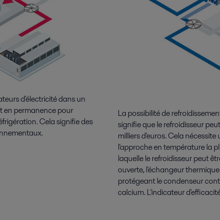
teurs d'électricité dans un
nt en permanence pour
La possibilité de refroidisseme
frigération. Cela signifie des
signifie que le refroidisseur pe
ronnementaux.
milliers d'euros. Cela nécessit
l'approche en température la p
laquelle le refroidisseur peut êt
ouverte, l'échangeur thermiqu
protégeant le condenseur contre
calcium. L'indicateur d'efficac