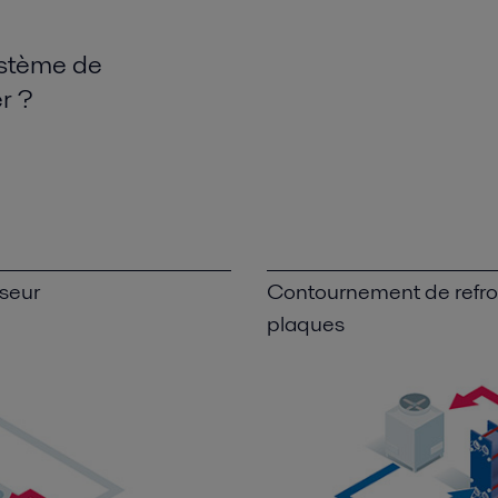
ystème de
er ?
sseur
Contournement de refro
plaques