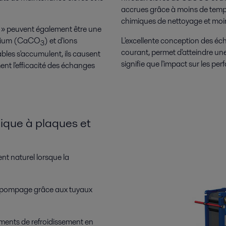
accrues grâce à moins de temps
chimiques de nettoyage et mo
s » peuvent également être une
lcium (CaCO
) et d'ions
L'excellente conception des éc
3
courant, permet d'atteindre un
ables s'accumulent, ils causent
signifie que l'impact sur les pe
ent l'efficacité des échanges
ique à plaques et
nt naturel lorsque la
e pompage grâce aux tuyaux
ments de refroidissement en