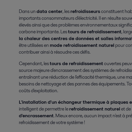
Dans un
data center
, les
refroidisseurs
constituent habi
importants consommateurs d'électricité. Il en résulte souv
élevés ainsi que des problèmes environnementaux signifi
carbone importante. Les
tours de refroidissement
, lar
la chaleur des centres de données et salles informa
être utilisées en
mode refroidissement naturel
pour cont
contribuer ainsi à résoudre ces défis.
Cependant, les
tours de refroidissement
ouvertes peuv
source majeure d'encrassement des systèmes de refroidis
entraînant une réduction de l'efficacité thermique, une m
besoins de nettoyage et des pannes des équipements. To
coûts d'exploitation.
L'installation d'un échangeur thermique à plaques et
intelligent de permettre le
refroidissement naturel
et de
d'encrassement
. Mieux encore, aucun impact n'est à pr
refroidissement de votre système !