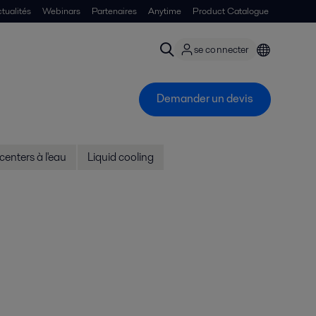
tualités
Webinars
Partenaires
Anytime
Product Catalogue
se connecter
Demander un devis
centers à l'eau
Liquid cooling