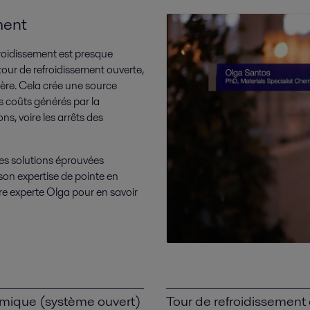
ment
froidissement est presque
our de refroidissement ouverte,
hère. Cela crée une source
s coûts générés par la
s, voire les arrêts des
 des solutions éprouvées
son expertise de pointe en
re experte Olga pour en savoir
rmique (système ouvert)
Tour de refroidissemen