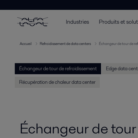
Industries
Produits et solu
Accueil
Refroidissement de data centers
Échangeur de tour de re
Échangeur de tour de refroidissement
Edge data cent
Récupération de chaleur data center
Échangeur de tour 