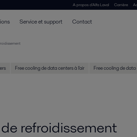
A propos d'Alfa Laval
Carrière
Ac
tions
Service et support
Contact
froidissement
ers
Free cooling de data centers à l'air
Free cooling de data 
de refroidissement