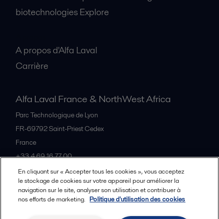
biotechnologies Explore
A propos
A propos d'Alfa Laval
Carrière
Alfa Laval France & NorthWest Africa
Parc Technologique de Lyon
FR-69792
Saint-Priest Cedex
France
+33 4 69 16 77 00
En cliquant sur « Accepter tous les cookies », vous acceptez
le stockage de cookies sur votre appareil pour améliorer la
Tous les bureaux et partenaires
navigation sur le site, analyser son utilisation et contribuer à
nos efforts de marketing.
Politique d'utilisation des cookies