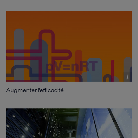
Compact condensers offer sizable payback
2016-10-25 1132 kB
Compact heat exchangers improving heat
recovery
2016-10-25 2070 kB
Exchanging ideas
2016-10-25 282 kB
Expanding the envelope
2016-10-25 652 kB
Augmenter l'efficacité
Shift to compact heat exchangers
2016-10-25 639 kB
Where size really counts
2016-10-25 234 kB